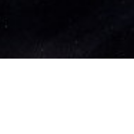
¡PIDE NUESTROS
PRODUCTOS A
DOMICILIO EN
1... 2... 3...!